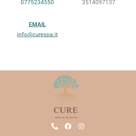
0775234550
3514097137
EMAIL
info@curespa.it